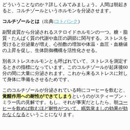
どういうことなのか？詳しくみてみましょう。人間は朝起き
ると、コルチゾールというホルモンを分泌させます。
コルチゾールとは
（出典:
コトバンク
）
副腎皮質から分泌されるステロイドホルモンの一つ。糖・脂
質・たんぱく質の代謝や血圧の調節に関与する。ストレスを
受けると分泌量が増え、心拍数の増加や体温・血圧・血糖値
の上昇を促し、生体防御機構を活性化させる。
別名ストレスホルモンとも呼ばれていて、ストレスを測定す
るときの指標になっています。このコルチゾールが起床後60
分の間に大量に分泌されます。これから来るストレスに対し
て身体に準備をさせるためです。
このコルチゾールが分泌されている時にコーヒーを飲むと、
覚醒作用への耐性ができてしまう
というのがスティーブン・
ミラー氏の見解です。もし、それが事実だとしたら、朝
コー
ヒーを飲めば飲むほど耐性がついて、眠気覚ましの効果が効
かなくなる
ということになります。