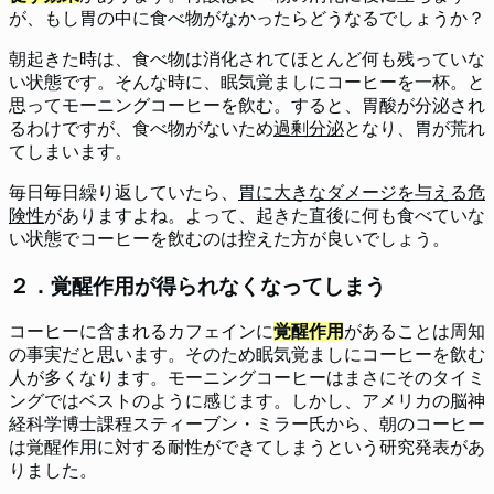
が、もし胃の中に食べ物がなかったらどうなるでしょうか？
朝起きた時は、食べ物は消化されてほとんど何も残っていな
い状態です。そんな時に、眠気覚ましにコーヒーを一杯。と
思ってモーニングコーヒーを飲む。すると、胃酸が分泌され
るわけですが、食べ物がないため
過剰分泌
となり、胃が荒れ
てしまいます。
毎日毎日繰り返していたら、
胃に大きなダメージを与える危
険性
がありますよね。よって、起きた直後に何も食べていな
い状態でコーヒーを飲むのは控えた方が良いでしょう。
２．覚醒作用が得られなくなってしまう
コーヒーに含まれるカフェインに
覚醒作用
があることは周知
の事実だと思います。そのため眠気覚ましにコーヒーを飲む
人が多くなります。モーニングコーヒーはまさにそのタイミ
ングではベストのように感じます。しかし、アメリカの脳神
経科学博士課程スティーブン・ミラー氏から、朝のコーヒー
は覚醒作用に対する耐性ができてしまうという研究発表があ
りました。