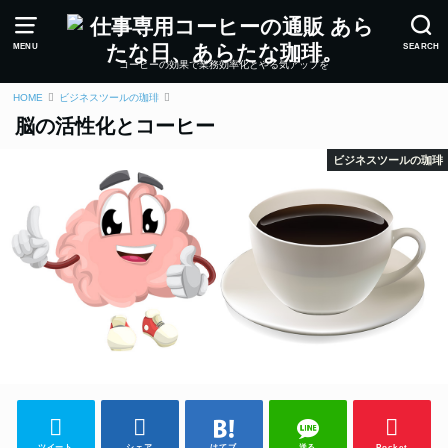
MENU
SEARCH
コーヒーの効果で業務効率化とやる気アップを
HOME
ビジネスツールの珈琲
脳の活性化とコーヒー
ビジネスツールの珈琲
ツイート
シェア
はてブ
送る
Pocket